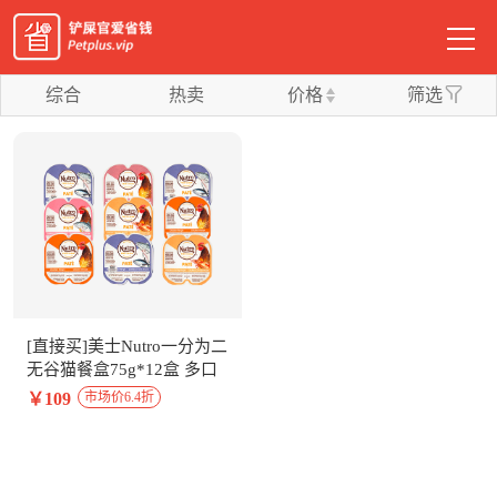
综合
热卖
价格
筛选
[直接买]美士Nutro一分为二
无谷猫餐盒75g*12盒 多口
味随机组合
￥109
市场价6.4折