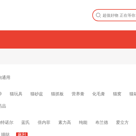
狗通用
砂
猫玩具
猫砂盆
猫抓板
营养膏
化毛膏
猫窝
猫
药品
帕特诺尔
蓝氏
倍内菲
素力高
纯能
布兰德
爱立方
喵哒
麻利