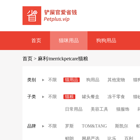
首页
猫咪用品
狗狗用品
首页
>
麻利/merrickpetcare猫粮
类别
不限
猫用品
狗用品
其他宠物
猫
子类
不限
猫粮
罐头餐盒
冻干零食
猫
日常用品
美容工具
猫服饰
品牌
不限
罗斯
TOM&TANG
斯凯尔
鲜朗
网易严选
比乐
百利