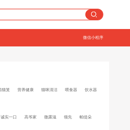
微信小程序
箱猫笼
营养健康
猫咪清洁
喂食器
饮水器
诚实一口
高爷家
微露滋
领先
帕缇朵