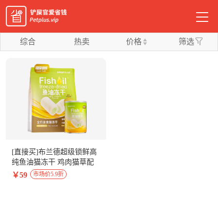
综合
热卖
价格
筛选
[直接买]布兰德超级锁鲜高
纯鱼油猫冻干 鸡肉猫草配
方180g
￥59
市场价5.9折