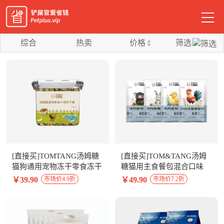
综合
热卖
价格
筛选
[直接买]TOMTANG汤姆糖
[直接买]TOM&TANG汤姆
猫狗通用宠物冻干零食冻干
糖猫用主食餐包混合口味
十拼桶200g
100g*8包整盒装
￥39.90
￥49.90
市场价4.9折
市场价7.2折