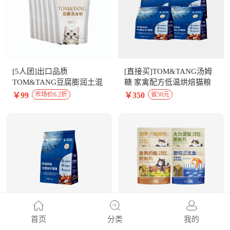
[5人团]出口品质
[直接买]TOM&TANG汤姆
TOM&TANG豆腐膨润土混
糖 家禽配方低温烘焙猫粮
合猫砂6L*6包
2.1kg*4包
￥99
￥350
市场价6.2折
省50元
[直接买]TOM&TANG汤姆
[直接买]TOMTANG汤姆糖
首页
分类
我的
糖 家禽配方低温烘焙猫粮
猫狗通用宠物冻干零食4口