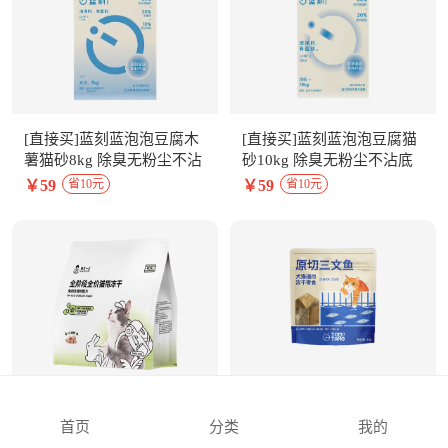
[直接买]蓝刻蓝泡泡豆腐木
[直接买]蓝刻蓝泡泡豆腐猫
薯猫砂8kg 除臭无粉尘不沾
砂10kg 除臭无粉尘不沾底
底
￥59
￥59
省10元
省10元
[直接买]诚实一口FD01全阶
[直接买]TOMTANG汤姆糖
首页
分类
我的
段全价猫用主食冻干 兔肉
猫狗通用宠物冻干零食原切