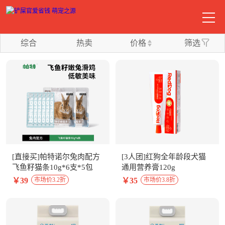
综合
热卖
价格
筛选
[直接买]帕特诺尔兔肉配方
[3人团]红狗全年龄段犬猫
飞鱼籽猫条10g*6支*5包
通用营养膏120g
￥39
￥35
市场价3.2折
市场价3.8折