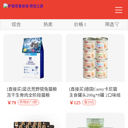
综合
热卖
价格
筛选
[直接买]蓝氏荒野猎兔猫粮
[直接买]德国Carny卡尼猫
冻干生骨肉全阶段猫粮
主食罐头200g*8罐 2口味组
1.5kg
合
￥79
￥125
市场价7.9折
省29元