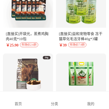
[直接买]开袋光，蒸煮鸡胸
[直接买]益和宠物零食 冻干
肉40克*10包
猫草化毛洁牙棒40g*3罐
￥25.90
￥39
市场价2.6折
市场价7.9折
[直接买]帕特诺尔生命系列
[直接买] N1原味玉米豆腐
首页
分类
我的
牛肉配方成猫粮8kg
猫砂17.5L*3包（1.5mm颗