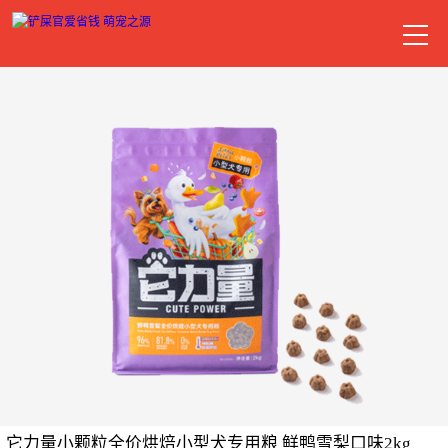
它力量小颗粒全价烘焙小型犬专用粮 鲜鸭雪梨口味2kg