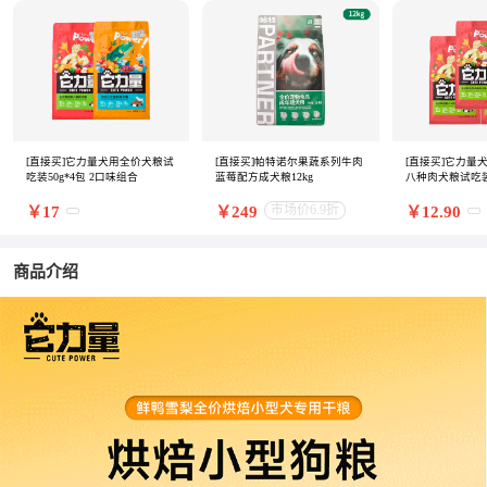
[直接买]它力量犬用全价犬粮试
[直接买]帕特诺尔果蔬系列牛肉
[直接买]它力量
吃装50g*4包 2口味组合
蓝莓配方成犬粮12kg
八种肉犬粮试吃装5
市场价6.9折
￥17
￥249
￥12.90
商品介绍