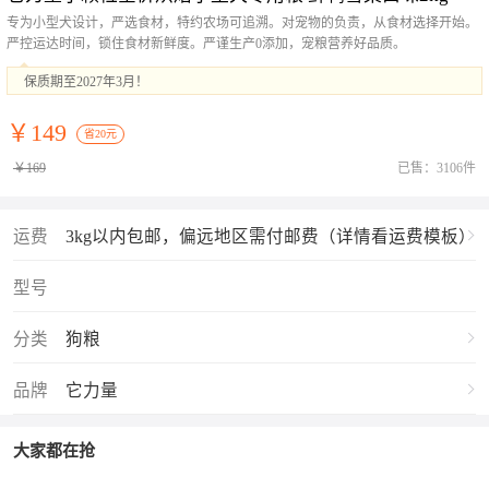
专为小型犬设计，严选食材，特约农场可追溯。对宠物的负责，从食材选择开始。
严控运达时间，锁住食材新鲜度。严谨生产0添加，宠粮营养好品质。
保质期至2027年3月！
￥149
省20元
￥169
已售：3106件
运费
3kg以内包邮，偏远地区需付邮费（详情看运费模板）
型号
分类
狗粮
品牌
它力量
大家都在抢