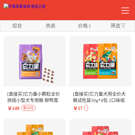
综合
热卖
价格
筛选
[直接买]它力量小颗粒全价
[直接买]它力量犬用全价犬
烘焙小型犬专用粮 鲜鸭雪
粮试吃装50g*4包 2口味组
梨口味2kg
合
￥149
￥17
省20元