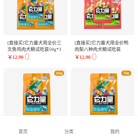
[直接买]它力量犬用全价三
[直接买]它力量犬用全价鸭
文鱼鸡肉犬粮试吃装50g*3
肉梨八种肉犬粮试吃装
包
50g*3包
￥12.90
￥12.90
[直接买]它力量犬用全价三
[直接买]它力量犬用全价三
首页
分类
我的
文鱼鸡肉犬粮10kg
文鱼鸡肉犬粮5kg