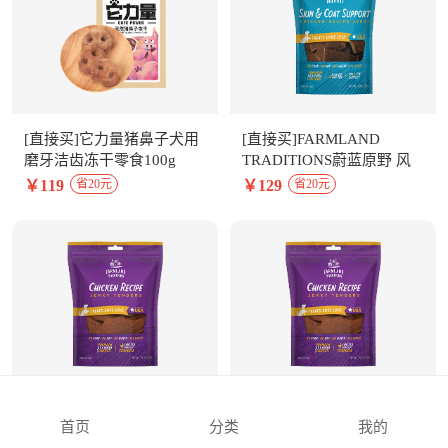
[直接买]它力量猪鼻子犬用
[直接买]FARMLAND
磨牙洁齿冻干零食100g
TRADITIONS蔚蓝原野 风
干鸡肉干犬用零食
￥119
￥129
省20元
省20元
14oz（396g)
[直接买]FARMLAND
[直接买]FARMLAND
首页
分类
我的
TRADITIONS蔚蓝原野 风
TRADITIONS蔚蓝原野 风