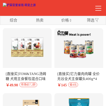
综合
热卖
价格
筛选
[直接买]TOM&TANG汤姆
[直接买]它力量肉肉罐 全价
糖 犬用主食餐包混合口味
无谷全犬主食罐头400g*4
100g*8包整盒装
罐 4口味组合
￥49.90
￥145
市场价7.2折
省4元