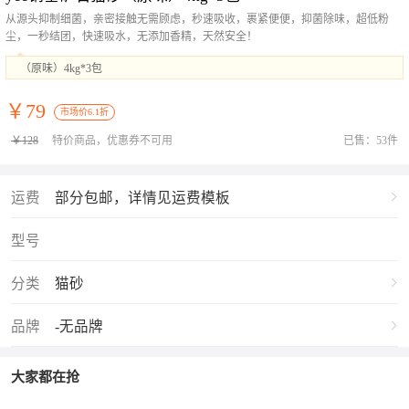
从源头抑制细菌，亲密接触无需顾虑，秒速吸收，裹紧便便，抑菌除味，超低粉
尘，一秒结团，快速吸水，无添加香精，天然安全！
（原味）4kg*3包
￥79
市场价6.1折
￥128
特价商品，优惠券不可用
已售：53件
运费
部分包邮，详情见运费模板
型号
分类
猫砂
品牌
-无品牌
大家都在抢