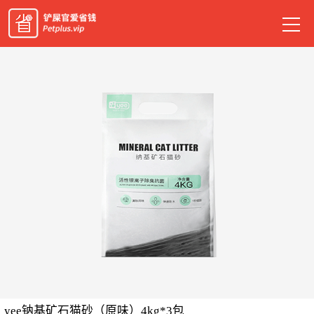
yee钠基矿石猫砂（原味）4kg*3包