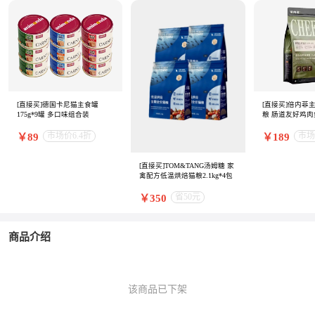
[直接买]德国卡尼猫主食罐
[直接买]倍内菲
175g*9罐 多口味组合装
粮 肠道友好鸡肉
市场价6.4折
市场
￥89
￥189
[直接买]TOM&TANG汤姆糖 家
禽配方低温烘焙猫粮2.1kg*4包
省50元
￥350
商品介绍
该商品已下架