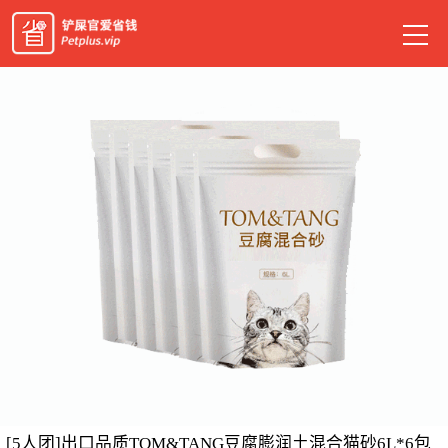
[5人团]出口品质TOM&TANG豆腐膨润土混合猫砂6L*6包