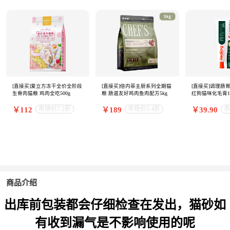
[直接买]爱立方冻干全价全阶段
[直接买]倍内菲主厨系列全期猫
[直接买]调理肠
生骨肉猫粮 鸡肉全吃500g
粮 肠道友好鸡肉鱼肉配方5kg
红狗猫咪化毛膏12
市场价7.2折
市场价5.4折
市
￥112
￥189
￥39.90
商品介绍
出库前包装都会仔细检查在发出，猫砂如
有收到漏气是不影响使用的呢