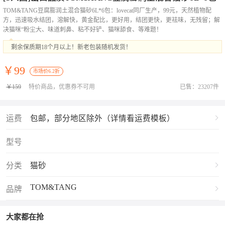
TOM&TANG豆腐膨润土混合猫砂6L*6包：lovecat同厂生产，99元，天然植物配
方，迅速吸水结团，溶解快，黄金配比，更好用，结团更快，更祛味，无残留；解
决猫咪“粉尘大、味道刺鼻、粘不好铲、猫咪舔食、等难题！
剩余保质期18个月以上！新老包装随机发货！
￥99
市场价6.2折
￥159
特价商品，优惠券不可用
已售：23207件
运费
包邮，部分地区除外（详情看运费模板）
型号
分类
猫砂
TOM&TANG
品牌
大家都在抢