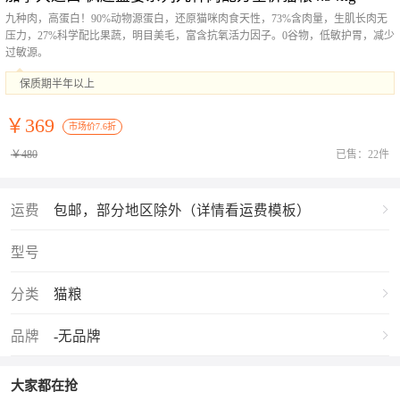
九种肉，高蛋白！90%动物源蛋白，还原猫咪肉食天性，73%含肉量，生肌长肉无
压力，27%科学配比果蔬，明目美毛，富含抗氧活力因子。0谷物，低敏护胃，减少
过敏源。
保质期半年以上
￥369
市场价7.6折
￥480
已售：22件
运费
包邮，部分地区除外（详情看运费模板）
型号
分类
猫粮
品牌
-无品牌
大家都在抢