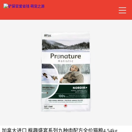
加拿大进口 枫趣盛宴系列九种肉配方全价猫粮4.54kg