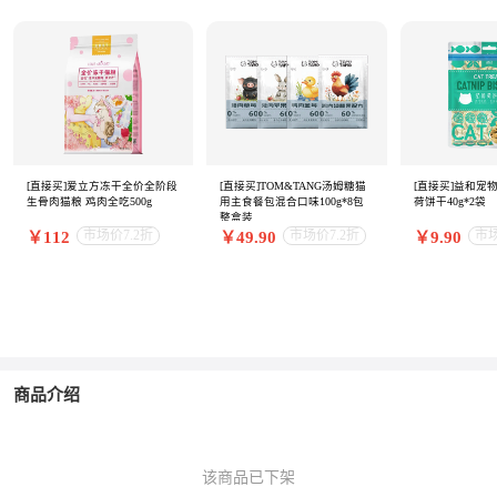
[直接买]爱立方冻干全价全阶段
[直接买]TOM&TANG汤姆糖猫
[直接买]益和宠
生骨肉猫粮 鸡肉全吃500g
用主食餐包混合口味100g*8包
荷饼干40g*2袋
整盒装
市场价7.2折
市场价7.2折
市
￥112
￥49.90
￥9.90
商品介绍
该商品已下架