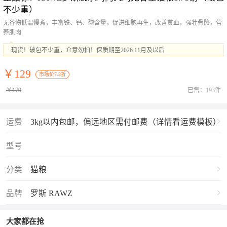
不少重）
无谷物低温慢煮，丰富铁、钙、磷含量，促进细胞再生，改善贫血，强壮骨骼，营
养肌肉
现货！破包不少重，介意勿拍！保质期至2026.11月及以后
￥129
市场价7.2折
￥179
已售：193件
运费
3kg以内包邮，偏远地区需付邮费（详情看运费模板）
型号
分类
猫粮
品牌
罗斯 RAWZ
大家都在抢