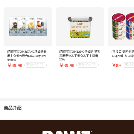
[直接买]TOM&TANG汤姆糖猫
[直接买]TOMTANG汤姆糖 猫狗
[直接买]德国卡
用主食餐包混合口味100g*8包
通用宠物冻干零食冻干十拼桶
175g*9罐 多口
200g
整盒装
市场价7.2折
市场价4.9折
市场价
￥49.90
￥39.90
￥89
商品介绍