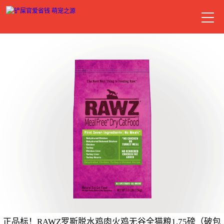
正品标！RAWZ罗斯脱水鸡肉火鸡无谷全猫粮1.75磅（破包