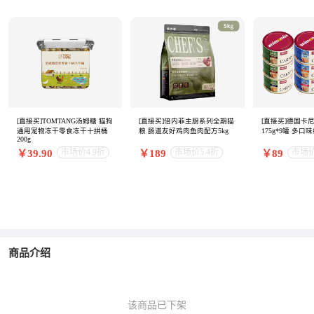
[直接买]TOMTANG汤姆糖 猫狗
[直接买]倍内菲主厨系列全期猫
[直接买]德国卡
通用宠物冻干零食冻干十拼桶
粮 肠道友好鸡肉鱼肉配方5kg
175g*9罐 多口
200g
市场价4.9折
市场价5.4折
市场价
￥39.90
￥189
￥89
商品介绍
该商品已下架