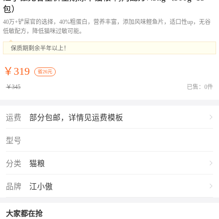
包）
40万+铲屎官的选择，40%粗蛋白，营养丰富，添加风味鲣鱼片，适口性up，无谷
低敏配方，降低猫咪过敏可能。
保质期剩余半年以上！
￥319
省26元
￥345
已售：0件
运费
部分包邮，详情见运费模板
型号
分类
猫粮
品牌
江小傲
大家都在抢