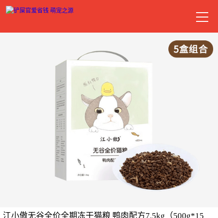
江小傲无谷全价全期冻干猫粮 鸭肉配方7.5kg（500g*15