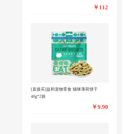
￥112
[直接买]益和宠物零食 猫咪薄荷饼干
40g*2袋
￥9.90