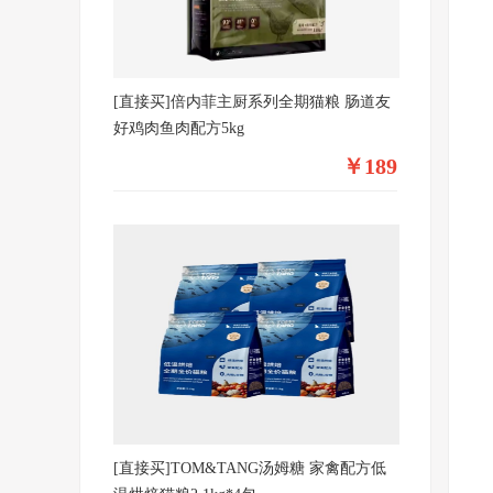
[直接买]倍内菲主厨系列全期猫粮 肠道友
好鸡肉鱼肉配方5kg
￥189
[直接买]TOM&TANG汤姆糖 家禽配方低