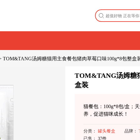
>
TOM&TANG汤姆糖猫用主食餐包猪肉草莓口味100g*8包整盒
TOM&TANG汤姆糖
盒装
猫餐包：100g*8包/
养，促进猫咪成长！
分类：
罐头餐盒
品牌：
已售：
37件