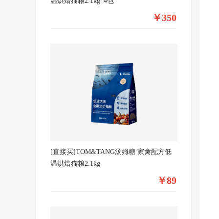
温烘焙猫粮2.1kg*4包
￥350
[直接买]TOM&TANG汤姆糖 家禽配方低
温烘焙猫粮2.1kg
￥89