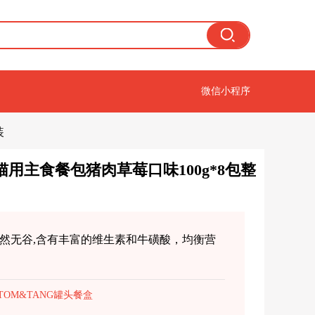
微信小程序
装
猫用主食餐包猪肉草莓口味100g*8包整
盒；天然无谷,含有丰富的维生素和牛磺酸，均衡营
TOM&TANG罐头餐盒