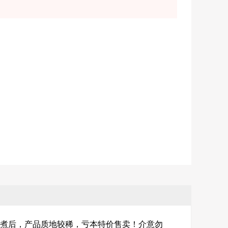
煮后，产品质地较稀，亏本特价售卖！介意勿