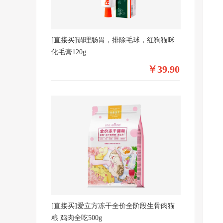
[直接买]调理肠胃，排除毛球，红狗猫咪
化毛膏120g
￥39.90
[直接买]爱立方冻干全价全阶段生骨肉猫
粮 鸡肉全吃500g