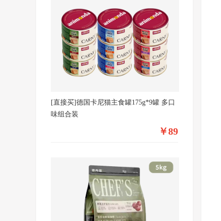
[直接买]德国卡尼猫主食罐175g*9罐 多口
味组合装
￥89