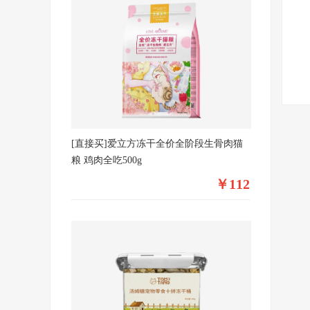
[直接买]爱立方冻干全价全阶段生骨肉猫
粮 鸡肉全吃500g
￥112