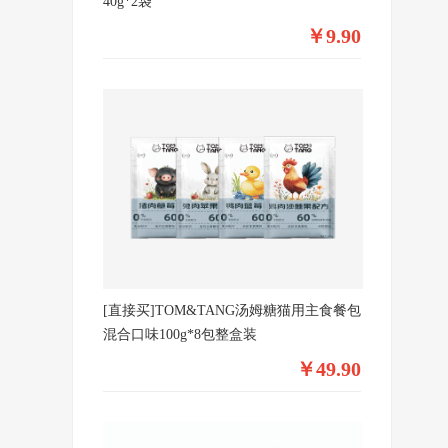
40g*2袋
￥9.90
[直接买]TOM&TANG汤姆糖猫用主食餐包
混合口味100g*8包整盒装
￥49.90