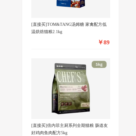
[直接买]TOM&TANG汤姆糖 家禽配方低
温烘焙猫粮2.1kg
￥89
[直接买]倍内菲主厨系列全期猫粮 肠道友
好鸡肉鱼肉配方5kg