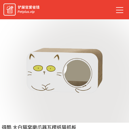
得酷 大白猫窝磨爪器瓦楞纸猫抓板