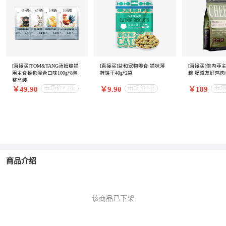
[直接买]TOM&TANG汤姆糖猫
[直接买]益和宠物零食 猫咪薄
[直接买]倍内菲
用主食餐包混合口味100g*8包
荷饼干40g*2袋
粮 肠道友好鸡肉
整盒装
市场价7.2折
市场价7折
市场
￥49.90
￥9.90
￥189
商品介绍
该商品已下架