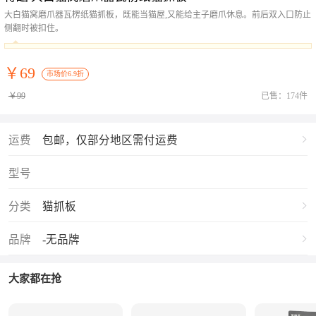
大白猫窝磨爪器瓦楞纸猫抓板，既能当猫屋,又能给主子磨爪休息。前后双入口防止
侧翻时被扣住。
￥69
市场价6.9折
￥99
已售：174件
运费
包邮，仅部分地区需付运费
型号
分类
猫抓板
品牌
-无品牌
大家都在抢