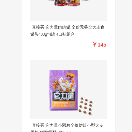
[直接买]它力量肉肉罐 全价无谷全犬主食
罐头400g*4罐 4口味组合
￥145
[直接买]它力量小颗粒全价烘焙小型犬专