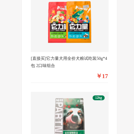
[直接买]它力量犬用全价犬粮试吃装50g*4
包 2口味组合
￥17