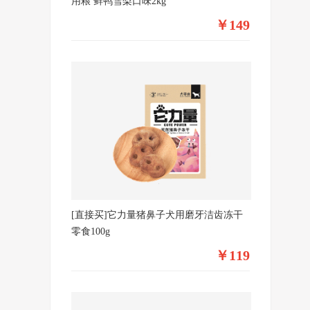
用粮 鲜鸭雪梨口味2kg
￥149
[直接买]它力量猪鼻子犬用磨牙洁齿冻干
零食100g
￥119