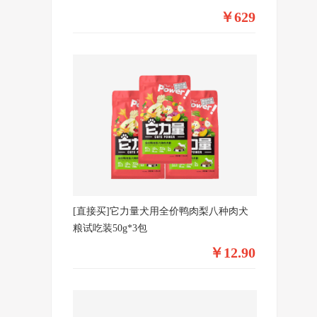
￥629
[直接买]它力量犬用全价鸭肉梨八种肉犬
粮试吃装50g*3包
￥12.90