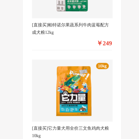
[直接买]帕特诺尔果蔬系列牛肉蓝莓配方
成犬粮12kg
￥249
[直接买]它力量犬用全价三文鱼鸡肉犬粮
10kg