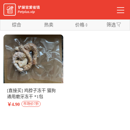
综合
热卖
价格
筛选
[直接买] 鸡脖子冻干 猫狗
通用磨牙冻干 *1包
￥4.90
市场价7折