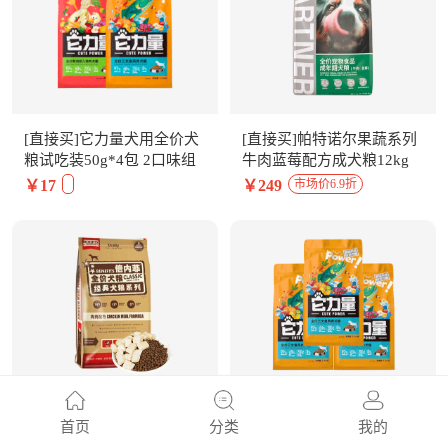
[直接买]它力量犬用全价犬
[直接买]帕特诺尔果蔬系列
粮试吃装50g*4包 2口味组
牛肉蓝莓配方成犬粮12kg
合
￥17
￥249
市场价6.9折
[直接买]倍内菲经典系列 鸡
[直接买]它力量犬用全价三
首页
分类
我的
肉配方全价无谷冻干全犬粮
文鱼鸡肉犬粮试吃装50g*3