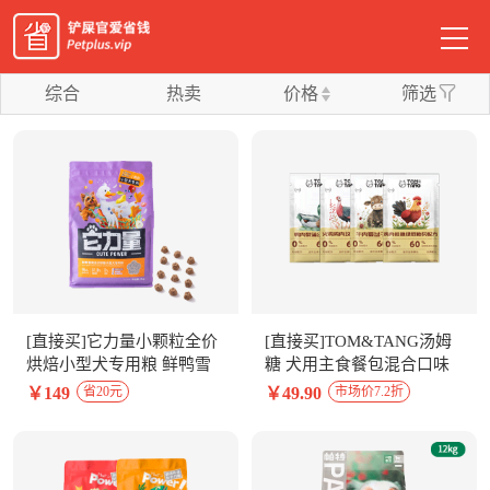
综合
热卖
价格
筛选
[直接买]它力量小颗粒全价
[直接买]TOM&TANG汤姆
烘焙小型犬专用粮 鲜鸭雪
糖 犬用主食餐包混合口味
梨口味2kg
100g*8包整盒装
￥149
￥49.90
省20元
市场价7.2折