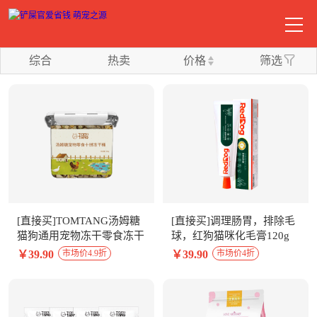
综合
热卖
价格
筛选
[直接买]TOMTANG汤姆糖
[直接买]调理肠胃，排除毛
猫狗通用宠物冻干零食冻干
球，红狗猫咪化毛膏120g
十拼桶200g
￥39.90
￥39.90
市场价4.9折
市场价4折