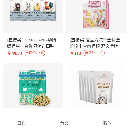
[直接买]TOM&TANG汤姆
[直接买]爱立方冻干全价全
糖猫用主食餐包混合口味
阶段生骨肉猫粮 鸡肉全吃
500g
100g*8包整盒装
￥49.90
￥112
市场价7.2折
市场价7.2折
[直接买]益和宠物零食 猫咪
[5人团]出口品质
首页
分类
我的
薄荷饼干40g*2袋
TOM&TANG豆腐膨润土混