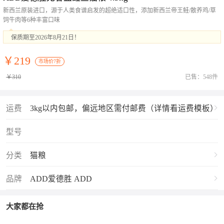
新西兰原装进口，源于人类食谱启发的超绝适口性，添加新西兰帝王鲑/散养鸡/草
饲牛肉等6种丰富口味
保质期至2026年8月21日！
￥219
市场价7折
￥310
已售：548件
运费
3kg以内包邮，偏远地区需付邮费（详情看运费模板）
型号
分类
猫粮
品牌
ADD爱德胜 ADD
大家都在抢