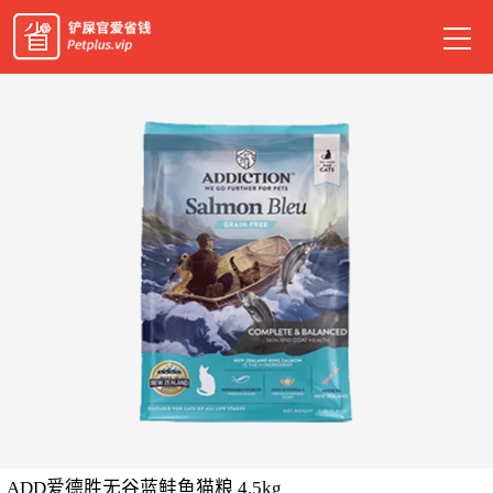
ADD爱德胜无谷蓝鲑鱼猫粮 4.5kg