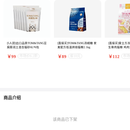
[5人团]出口品质TOM&TANG豆
[直接买]TOM&TANG汤姆糖 家
[直接买]爱立方
腐膨润土混合猫砂6L*6包
禽配方低温烘焙猫粮2.1kg
生骨肉猫粮 鸡肉全
市场价6.2折
省10元
市场
￥99
￥89
￥112
商品介绍
该商品已下架