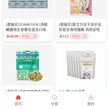
[直接买]TOM&TANG汤姆
[直接买]爱立方冻干全价全
糖猫用主食餐包混合口味
阶段生骨肉猫粮 鸡肉全吃
500g
100g*8包整盒装
￥49.90
￥112
市场价7.2折
市场价7.2折
[直接买]益和宠物零食 猫咪
[5人团]出口品质
薄荷饼干40g*2袋
TOM&TANG豆腐膨润土混
合猫砂6L*6包
￥9.90
￥99
市场价7折
市场价6.2折
首页
分类
我的