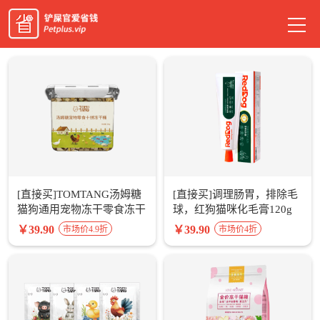
[直接买]TOMTANG汤姆糖
[直接买]调理肠胃，排除毛
猫狗通用宠物冻干零食冻干
球，红狗猫咪化毛膏120g
十拼桶200g
￥39.90
￥39.90
市场价4.9折
市场价4折