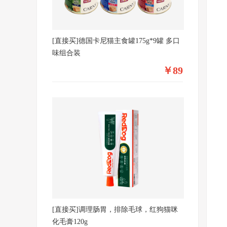
[直接买]德国卡尼猫主食罐175g*9罐 多口
味组合装
￥89
[直接买]调理肠胃，排除毛球，红狗猫咪
化毛膏120g