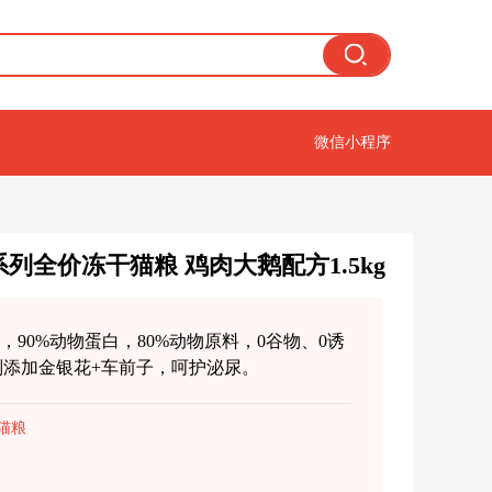
微信小程序
系列全价冻干猫粮 鸡肉大鹅配方1.5kg
，90%动物蛋白，80%动物原料，0谷物、0诱
别添加金银花+车前子，呵护泌尿。
猫粮