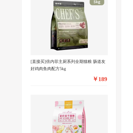
[直接买]倍内菲主厨系列全期猫粮 肠道友
好鸡肉鱼肉配方5kg
￥189