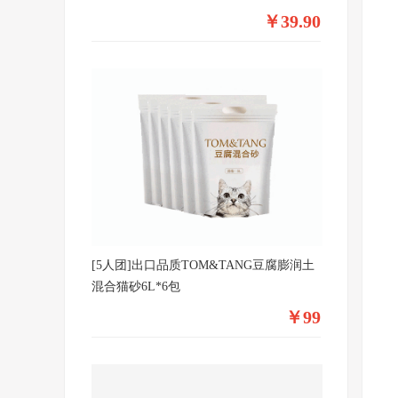
￥39.90
[5人团]出口品质TOM&TANG豆腐膨润土
混合猫砂6L*6包
￥99