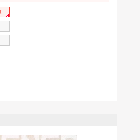
列）
）
）