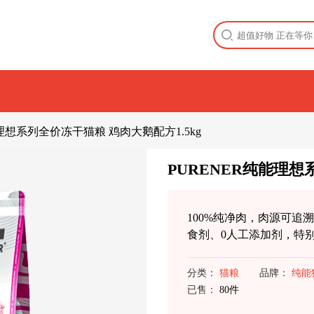
能理想系列全价冻干猫粮 鸡肉大鹅配方1.5kg
PURENER纯能理想
100%纯净肉，肉源可追溯
食剂、0人工添加剂，特
分类：
猫粮
品牌：
纯能
已售：
80件