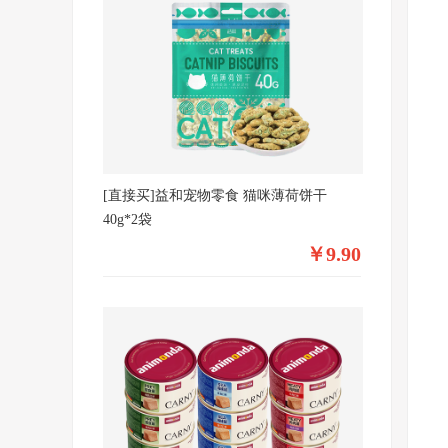
[直接买]益和宠物零食 猫咪薄荷饼干
40g*2袋
￥9.90