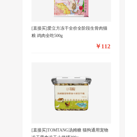
[直接买]爱立方冻干全价全阶段生骨肉猫
粮 鸡肉全吃500g
￥112
[直接买]TOMTANG汤姆糖 猫狗通用宠物