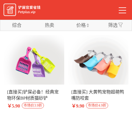
综合
热卖
价格
筛选
[直接买]铲屎必备！经典宠
[直接买] 大黄鸭宠物超萌鸭
物环保BP材质猫砂铲
嘴防咬套
￥5.90
￥9.90
市场价3.9折
市场价4.9折