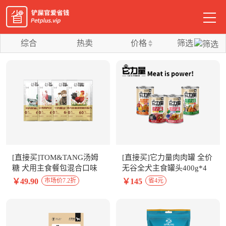
综合
热卖
价格
筛选
[直接买]TOM&TANG汤姆
[直接买]它力量肉肉罐 全价
糖 犬用主食餐包混合口味
无谷全犬主食罐头400g*4
100g*8包整盒装
罐 4口味组合
￥49.90
￥145
市场价7.2折
省4元