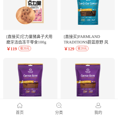
[直接买]它力量猪鼻子犬用
[直接买]FARMLAND
磨牙洁齿冻干零食100g
TRADITIONS蔚蓝原野 风
干鸡肉干犬用零食
￥119
￥129
省20元
省20元
14oz（396g)
[直接买]FARMLAND
[直接买]FARMLAND
首页
分类
我的
TRADITIONS蔚蓝原野 风
TRADITIONS蔚蓝原野 风