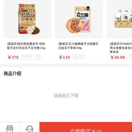
[直接买]倍内菲经典系列 鸡肉
[直接买]它力量猪鼻子犬用磨牙
[直接买]TOM&T
配方全价无谷冻干全犬粮12kg
洁齿冻干零食100g
用主食餐包混合口味
整盒装
市场价7.6折
省20元
市
￥379
￥119
￥49.90
商品介绍
该商品已下架
立即购买
￥35