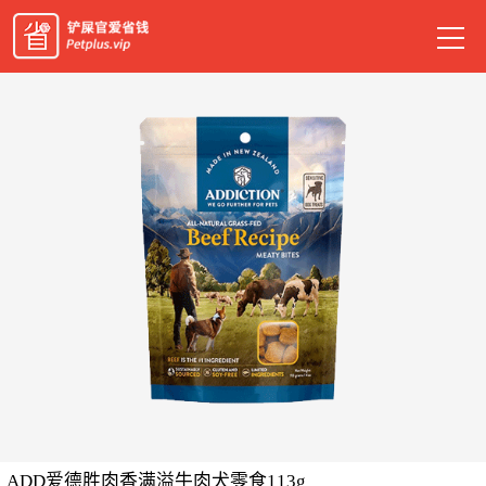
ADD爱德胜肉香满溢牛肉犬零食113g