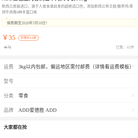
新西兰原装进口，源于人类食谱启发的超绝适口性，添加新西兰帝王鲑/散养鸡/草
饲牛肉等6种丰富口味
保质期至2026年5月10日！
￥35
市场价4.6折
￥75
已售：65件
运费
3kg以内包邮，偏远地区需付邮费（详情看运费模板）
型号
分类
零食
品牌
ADD爱德胜 ADD
大家都在抢