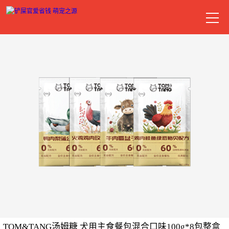
TOM&TANG汤姆糖 犬用主食餐包混合口味100g*8包整盒