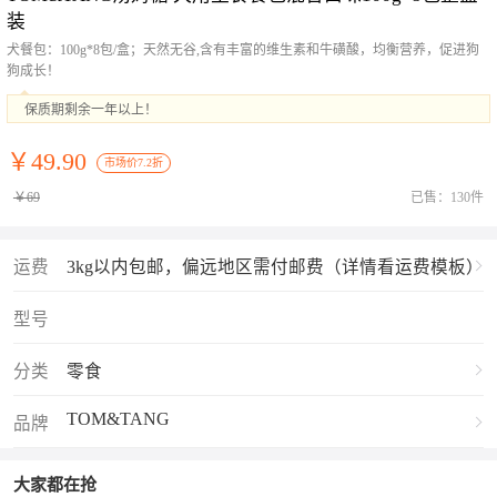
装
犬餐包：100g*8包/盒；天然无谷,含有丰富的维生素和牛磺酸，均衡营养，促进狗
狗成长！
保质期剩余一年以上！
￥49.90
市场价7.2折
￥69
已售：130件
运费
3kg以内包邮，偏远地区需付邮费（详情看运费模板）
型号
分类
零食
TOM&TANG
品牌
大家都在抢