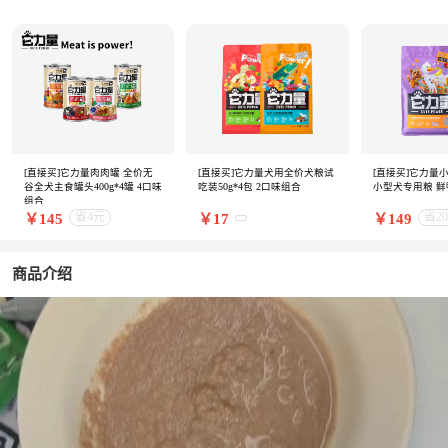
[直接买]它力量肉肉罐 全价无
[直接买]它力量犬用全价犬粮试
[直接买]它力量
谷全犬主食罐头400g*4罐 4口味
吃装50g*4包 2口味组合
小型犬专用粮 鲜
组合
省4元
省2
￥145
￥17
￥149
商品介绍