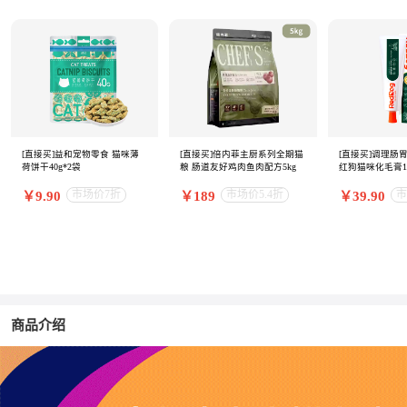
[直接买]益和宠物零食 猫咪薄
[直接买]倍内菲主厨系列全期猫
[直接买]调理肠
荷饼干40g*2袋
粮 肠道友好鸡肉鱼肉配方5kg
红狗猫咪化毛膏12
市场价7折
市场价5.4折
市
￥9.90
￥189
￥39.90
商品介绍