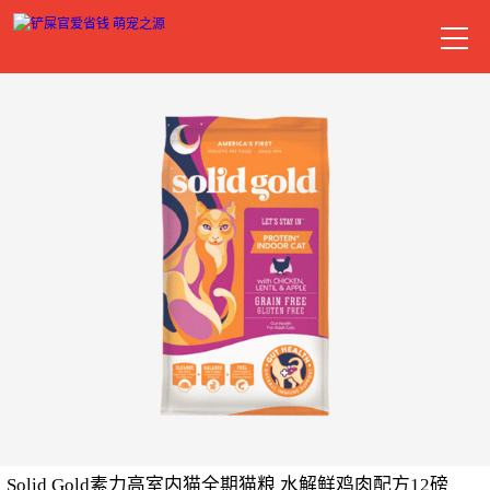
Solid Gold素力高室内猫全期猫粮 水解鲜鸡肉配方12磅