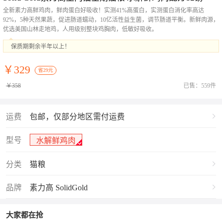
全新素力高鲜鸡肉，鲜肉蛋白好吸收！实测41%高蛋白，实测蛋白消化率高达
92%，5种天然果蔬，促进肠道蠕动，10亿活性益生菌，调节肠道平衡。新鲜肉源，
优选美国山林走地鸡，人用级别整块鸡胸肉，低敏好吸收。
保质期剩余半年以上！
￥329
省29元
￥358
已售：559件
运费
包邮，仅部分地区需付运费
型号
水解鲜鸡肉
分类
猫粮
品牌
素力高 SolidGold
大家都在抢