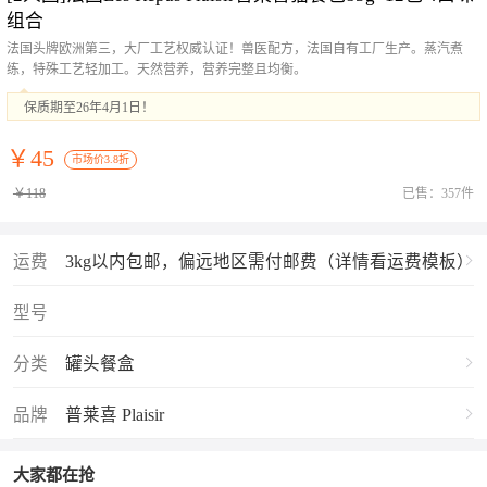
组合
法国头牌欧洲第三，大厂工艺权威认证！兽医配方，法国自有工厂生产。蒸汽煮
练，特殊工艺轻加工。天然营养，营养完整且均衡。
保质期至26年4月1日！
￥45
市场价3.8折
￥118
已售：357件
运费
3kg以内包邮，偏远地区需付邮费（详情看运费模板）
型号
分类
罐头餐盒
品牌
普莱喜 Plaisir
大家都在抢