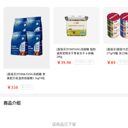
[直接买]TOMTANG汤姆糖 猫狗
[直接买]德国卡
通用宠物冻干零食冻干十拼桶
175g*9罐 多口
200g
市场价4.9折
市场价
￥39.90
￥89
[直接买]TOM&TANG汤姆糖 家
禽配方低温烘焙猫粮2.1kg*4包
省50元
￥350
商品介绍
该商品已下架