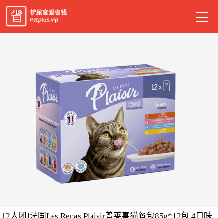
[2人团]法国Les Repas Plaisir普莱喜猫餐包85g*12包 4口味