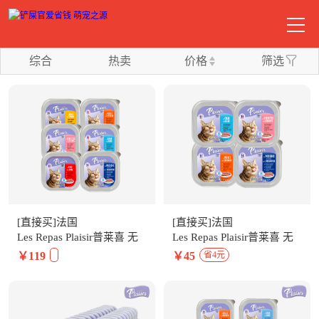
综合
热卖
价格
筛选
[直接买]法国
[直接买]法国
Les Repas Plaisir普莱喜 无
Les Repas Plaisir普莱喜 无
谷全猫主食餐盒100g*12盒
谷全猫主食餐盒100g*4盒 2
￥119
￥45
省4元
2口味
口味组合