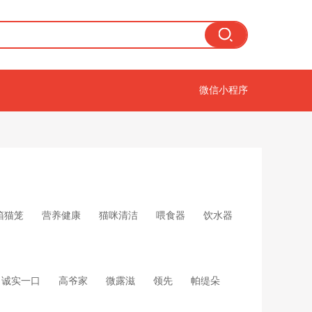
微信小程序
箱猫笼
营养健康
猫咪清洁
喂食器
饮水器
诚实一口
高爷家
微露滋
领先
帕缇朵