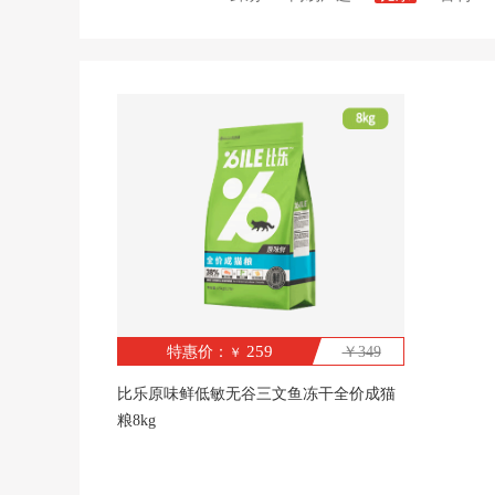
259
特惠价：
￥349
￥
比乐原味鲜低敏无谷三文鱼冻干全价成猫
粮8kg