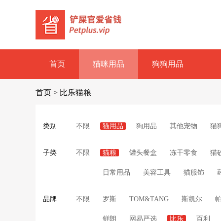
首页
猫咪用品
狗狗用品
首页
>
比乐猫粮
类别
不限
猫用品
狗用品
其他宠物
猫
子类
不限
猫粮
罐头餐盒
冻干零食
猫
日常用品
美容工具
猫服饰
品牌
不限
罗斯
TOM&TANG
斯凯尔
鲜朗
网易严选
比乐
百利