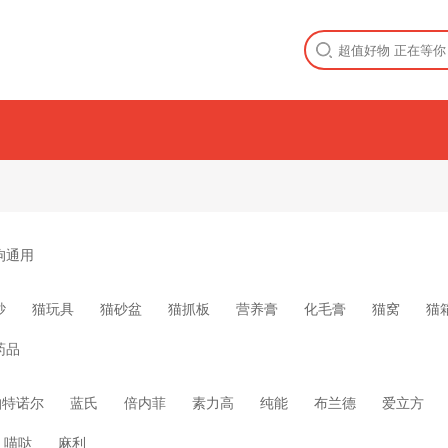
狗通用
砂
猫玩具
猫砂盆
猫抓板
营养膏
化毛膏
猫窝
猫
药品
帕特诺尔
蓝氏
倍内菲
素力高
纯能
布兰德
爱立方
喵哒
麻利