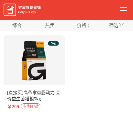
综合
热卖
价格
筛选
[直接买]高爷家益肠动力 全
价益生菌猫粮5kg
￥209
市场价7折